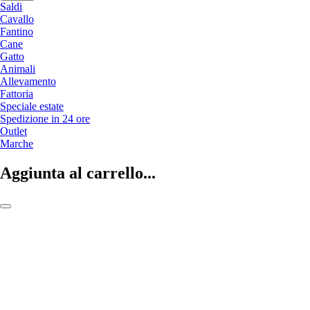
Saldi
Cavallo
Fantino
Cane
Gatto
Animali
Allevamento
Fattoria
Speciale estate
Spedizione in 24 ore
Outlet
Marche
Aggiunta al carrello...