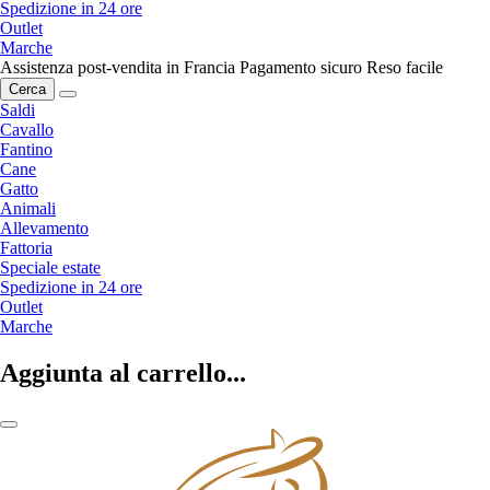
Spedizione in 24 ore
Outlet
Marche
Assistenza post-vendita in Francia
Pagamento sicuro
Reso facile
Cerca
Saldi
Cavallo
Fantino
Cane
Gatto
Animali
Allevamento
Fattoria
Speciale estate
Spedizione in 24 ore
Outlet
Marche
Aggiunta al carrello...