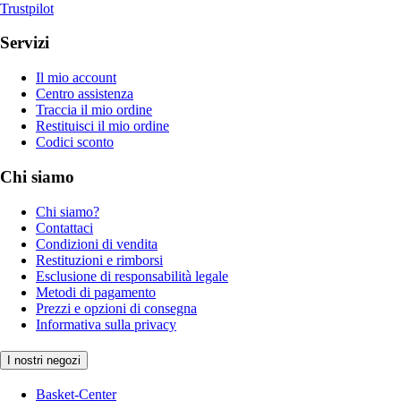
Trustpilot
Servizi
Il mio account
Centro assistenza
Traccia il mio ordine
Restituisci il mio ordine
Codici sconto
Chi siamo
Chi siamo?
Contattaci
Condizioni di vendita
Restituzioni e rimborsi
Esclusione di responsabilità legale
Metodi di pagamento
Prezzi e opzioni di consegna
Informativa sulla privacy
I nostri negozi
Basket-Center