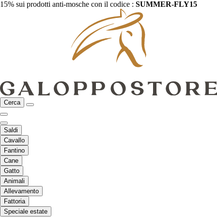
15% sui prodotti anti-mosche con il codice :
SUMMER-FLY15
Cerca
Saldi
Cavallo
Fantino
Cane
Gatto
Animali
Allevamento
Fattoria
Speciale estate