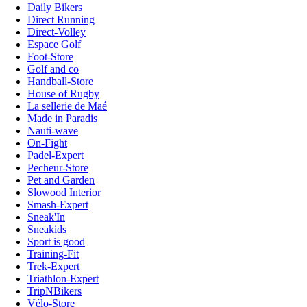
Daily Bikers
Direct Running
Direct-Volley
Espace Golf
Foot-Store
Golf and co
Handball-Store
House of Rugby
La sellerie de Maé
Made in Paradis
Nauti-wave
On-Fight
Padel-Expert
Pecheur-Store
Pet and Garden
Slowood Interior
Smash-Expert
Sneak'In
Sneakids
Sport is good
Training-Fit
Trek-Expert
Triathlon-Expert
TripNBikers
Vélo-Store