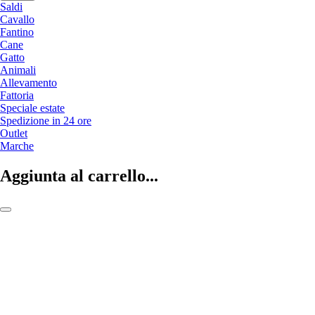
Saldi
Cavallo
Fantino
Cane
Gatto
Animali
Allevamento
Fattoria
Speciale estate
Spedizione in 24 ore
Outlet
Marche
Aggiunta al carrello...