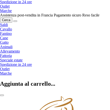
Spedizione in 24 ore
Outlet
Marche
Assistenza post-vendita in Francia
Pagamento sicuro
Reso facile
Cerca
Saldi
Cavallo
Fantino
Cane
Gatto
Animali
Allevamento
Fattoria
Speciale estate
Spedizione in 24 ore
Outlet
Marche
Aggiunta al carrello...