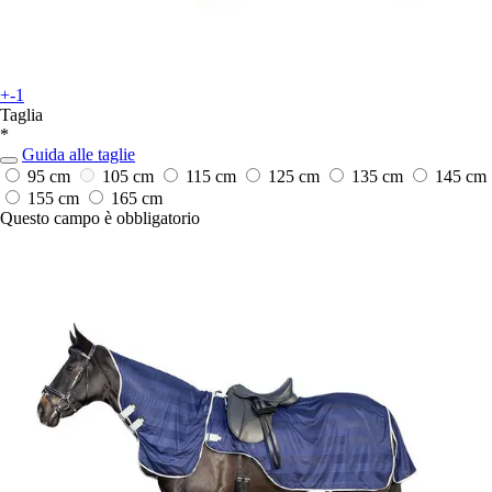
+-1
Taglia
*
Guida alle taglie
95 cm
105 cm
115 cm
125 cm
135 cm
145 cm
155 cm
165 cm
Questo campo è obbligatorio