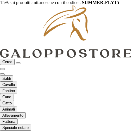
15% sui prodotti anti-mosche con il codice :
SUMMER-FLY15
Cerca
Saldi
Cavallo
Fantino
Cane
Gatto
Animali
Allevamento
Fattoria
Speciale estate