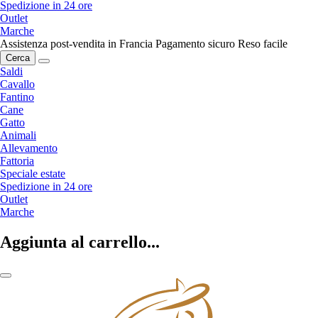
Spedizione in 24 ore
Outlet
Marche
Assistenza post-vendita in Francia
Pagamento sicuro
Reso facile
Cerca
Saldi
Cavallo
Fantino
Cane
Gatto
Animali
Allevamento
Fattoria
Speciale estate
Spedizione in 24 ore
Outlet
Marche
Aggiunta al carrello...