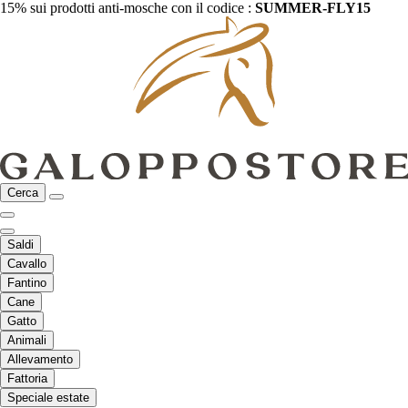
15% sui prodotti anti-mosche con il codice :
SUMMER-FLY15
Cerca
Saldi
Cavallo
Fantino
Cane
Gatto
Animali
Allevamento
Fattoria
Speciale estate