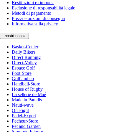
Restituzioni e rimborsi
Esclusione di responsabilità legale
Metodi di pagamento
Prezzi e opzioni di consegna
Informativa sulla privacy
I nostri negozi
Basket-Center
Daily Bikers
Direct Running
Direct-Volley
Espace Golf
Foot-Store
Golf and co
Handball-Store
House of Rugby
La sellerie de Maé
Made in Paradis
Nauti-wave
On-Fight
Padel-Expert
Pecheur-Store
Pet and Garden
Slowood Interior