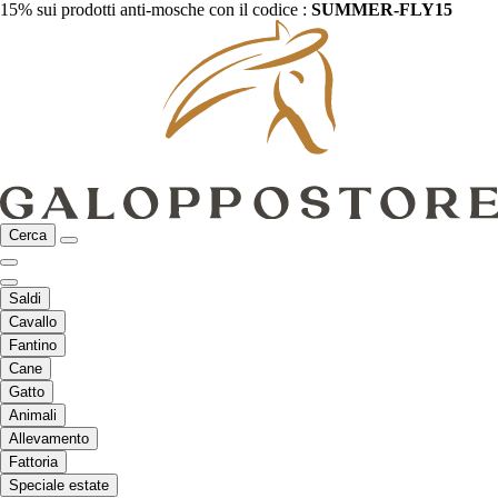
15% sui prodotti anti-mosche con il codice :
SUMMER-FLY15
Cerca
Saldi
Cavallo
Fantino
Cane
Gatto
Animali
Allevamento
Fattoria
Speciale estate