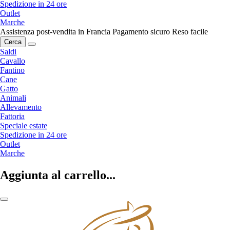
Spedizione in 24 ore
Outlet
Marche
Assistenza post-vendita in Francia
Pagamento sicuro
Reso facile
Cerca
Saldi
Cavallo
Fantino
Cane
Gatto
Animali
Allevamento
Fattoria
Speciale estate
Spedizione in 24 ore
Outlet
Marche
Aggiunta al carrello...