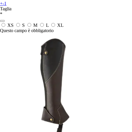
+-1
Taglia
*
XS
S
M
L
XL
Questo campo è obbligatorio