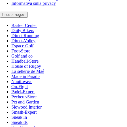
Informativa sulla privacy
I nostri negozi
Basket-Center
Daily Bikers
Direct Running
Direct-Volley
Espace Golf
Foot-Store
Golf and co
Handball-Store
House of Rugby
La sellerie de Maé
Made in Paradis
Nauti-wave
On-Fight
Padel-Expert
Pecheur-Store
Pet and Garden
Slowood Interior
Smash-Expert
Sneak'In
Sneakids