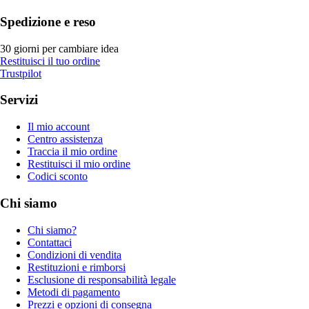
Spedizione e reso
30 giorni per cambiare idea
Restituisci il tuo ordine
Trustpilot
Servizi
Il mio account
Centro assistenza
Traccia il mio ordine
Restituisci il mio ordine
Codici sconto
Chi siamo
Chi siamo?
Contattaci
Condizioni di vendita
Restituzioni e rimborsi
Esclusione di responsabilità legale
Metodi di pagamento
Prezzi e opzioni di consegna