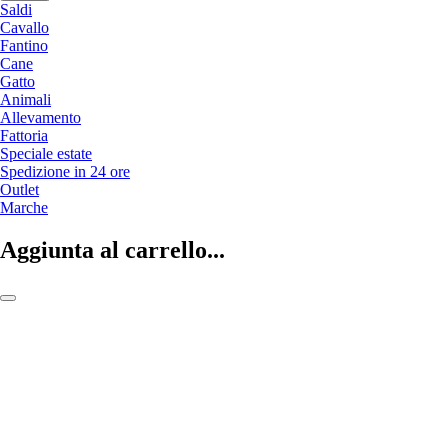
Saldi
Cavallo
Fantino
Cane
Gatto
Animali
Allevamento
Fattoria
Speciale estate
Spedizione in 24 ore
Outlet
Marche
Aggiunta al carrello...