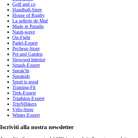
Golf and co
Handball-Store
House of Rugby
La sellerie de Maé
Made in Paradis
Nauti-wave
On-Fight
Padel-Expert
Pecheur-Store
Pet and Garden
Slowood Interior
Smash-Expert
Sneak'In
Sneakids
Sport is good
Training-Fit
Trek-Expert
Triathlon-Expert
TripNBikers
Vélo-Store
Winter-Expert
Iscriviti alla nostra newsletter