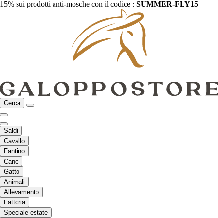
15% sui prodotti anti-mosche con il codice :
SUMMER-FLY15
Cerca
Saldi
Cavallo
Fantino
Cane
Gatto
Animali
Allevamento
Fattoria
Speciale estate