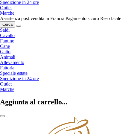
Spedizione in 24 ore
Outlet
Marche
Assistenza post-vendita in Francia
Pagamento sicuro
Reso facile
Cerca
Saldi
Cavallo
Fantino
Cane
Gatto
Animali
Allevamento
Fattoria
Speciale estate
Spedizione in 24 ore
Outlet
Marche
Aggiunta al carrello...