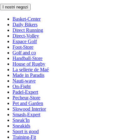
I nostri negozi
Basket-Center
Daily Bikers
Direct Running
Direct-Volley
Espace Golf
Foot-Store
Golf and co
Handball-Store
House of Rugby
La sellerie de Maé
Made in Paradis
Nauti-wave
On-Fight
Padel-Expert
Pecheur-Store
Pet and Garden
Slowood Interior
Smash-Expert
Sneak'In
Sneakids
Sport is good
Training-Fit