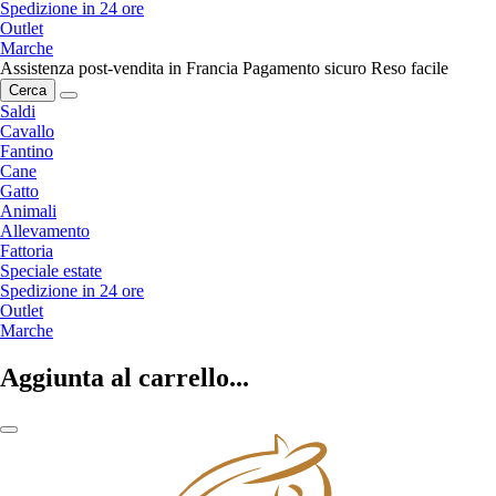
Spedizione in 24 ore
Outlet
Marche
Assistenza post-vendita in Francia
Pagamento sicuro
Reso facile
Cerca
Saldi
Cavallo
Fantino
Cane
Gatto
Animali
Allevamento
Fattoria
Speciale estate
Spedizione in 24 ore
Outlet
Marche
Aggiunta al carrello...