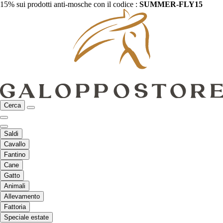
15% sui prodotti anti-mosche con il codice :
SUMMER-FLY15
Cerca
Saldi
Cavallo
Fantino
Cane
Gatto
Animali
Allevamento
Fattoria
Speciale estate