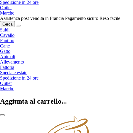
Spedizione in 24 ore
Outlet
Marche
Assistenza post-vendita in Francia
Pagamento sicuro
Reso facile
Cerca
Saldi
Cavallo
Fantino
Cane
Gatto
Animali
Allevamento
Fattoria
Speciale estate
Spedizione in 24 ore
Outlet
Marche
Aggiunta al carrello...