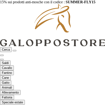
15% sui prodotti anti-mosche con il codice :
SUMMER-FLY15
Cerca
Saldi
Cavallo
Fantino
Cane
Gatto
Animali
Allevamento
Fattoria
Speciale estate