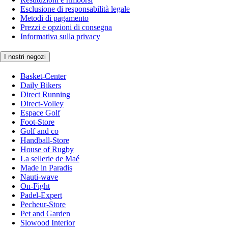
Esclusione di responsabilità legale
Metodi di pagamento
Prezzi e opzioni di consegna
Informativa sulla privacy
I nostri negozi
Basket-Center
Daily Bikers
Direct Running
Direct-Volley
Espace Golf
Foot-Store
Golf and co
Handball-Store
House of Rugby
La sellerie de Maé
Made in Paradis
Nauti-wave
On-Fight
Padel-Expert
Pecheur-Store
Pet and Garden
Slowood Interior