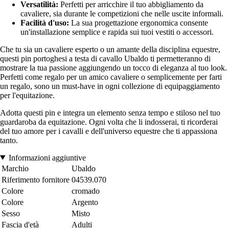
Versatilità:
Perfetti per arricchire il tuo abbigliamento da
cavaliere, sia durante le competizioni che nelle uscite informali.
Facilità d'uso:
La sua progettazione ergonomica consente
un'installazione semplice e rapida sui tuoi vestiti o accessori.
Che tu sia un cavaliere esperto o un amante della disciplina equestre,
questi pin portoghesi a testa di cavallo Ubaldo ti permetteranno di
mostrare la tua passione aggiungendo un tocco di eleganza al tuo look.
Perfetti come regalo per un amico cavaliere o semplicemente per farti
un regalo, sono un must-have in ogni collezione di equipaggiamento
per l'equitazione.
Adotta questi pin e integra un elemento senza tempo e stiloso nel tuo
guardaroba da equitazione. Ogni volta che li indosserai, ti ricorderai
del tuo amore per i cavalli e dell'universo equestre che ti appassiona
tanto.
Informazioni aggiuntive
Marchio
Ubaldo
Riferimento fornitore
04539.070
Colore
cromado
Colore
Argento
Sesso
Misto
Fascia d'età
Adulti