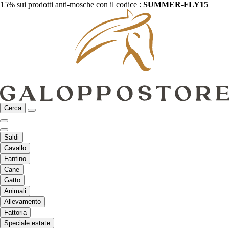
15% sui prodotti anti-mosche con il codice :
SUMMER-FLY15
Cerca
Saldi
Cavallo
Fantino
Cane
Gatto
Animali
Allevamento
Fattoria
Speciale estate