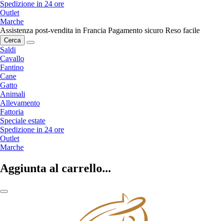
Spedizione in 24 ore
Outlet
Marche
Assistenza post-vendita in Francia
Pagamento sicuro
Reso facile
Cerca
Saldi
Cavallo
Fantino
Cane
Gatto
Animali
Allevamento
Fattoria
Speciale estate
Spedizione in 24 ore
Outlet
Marche
Aggiunta al carrello...