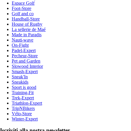
Espace Golf
Foot-Store
Golf and co
Handball-Store
House of Rugby
La sellerie de Maé
Made in Paradis
Nauti-wave
On-Fight
Padel-Expert
Pecheur-Store
Pet and Garden
Slowood Interior
Smash-Expert
Sneak'In
Sneakids
Sport is good
Training-Fit
Trek-Expert
Triathlon-Expert
TripNBikers
Vélo-Store
Winter-Expert
Iscriviti alla nostra newsletter