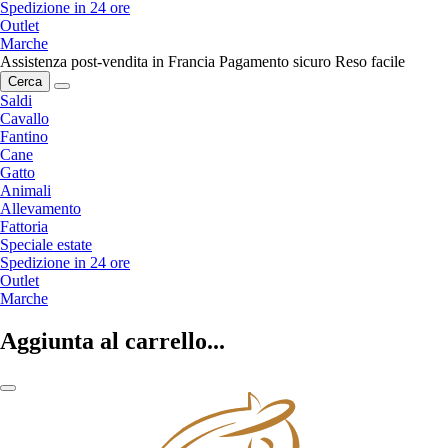
Spedizione in 24 ore
Outlet
Marche
Assistenza post-vendita in Francia
Pagamento sicuro
Reso facile
Cerca
Saldi
Cavallo
Fantino
Cane
Gatto
Animali
Allevamento
Fattoria
Speciale estate
Spedizione in 24 ore
Outlet
Marche
Aggiunta al carrello...