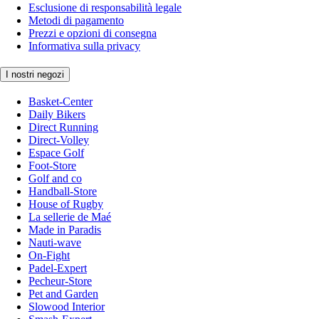
Esclusione di responsabilità legale
Metodi di pagamento
Prezzi e opzioni di consegna
Informativa sulla privacy
I nostri negozi
Basket-Center
Daily Bikers
Direct Running
Direct-Volley
Espace Golf
Foot-Store
Golf and co
Handball-Store
House of Rugby
La sellerie de Maé
Made in Paradis
Nauti-wave
On-Fight
Padel-Expert
Pecheur-Store
Pet and Garden
Slowood Interior