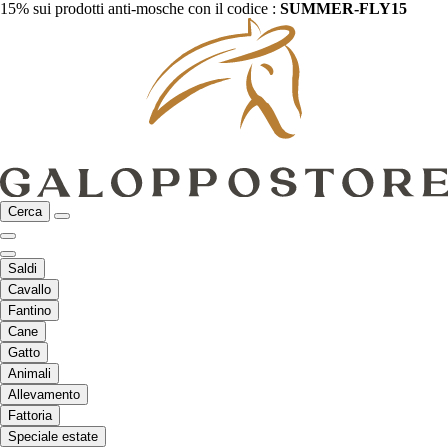
15% sui prodotti anti-mosche con il codice :
SUMMER-FLY15
Cerca
Saldi
Cavallo
Fantino
Cane
Gatto
Animali
Allevamento
Fattoria
Speciale estate