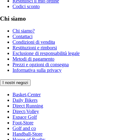
Restituisci il mio ordine
Codici sconto
Chi siamo
Chi siamo?
Contattaci
Condizioni di vendita
Restituzioni e rimborsi
Esclusione di responsabilità legale
Metodi di pagamento
Prezzi e opzioni di consegna
Informativa sulla privacy
I nostri negozi
Basket-Center
Daily Bikers
Direct Running
Direct-Volley
Espace Golf
Foot-Store
Golf and co
Handball-Store
House of Rugby