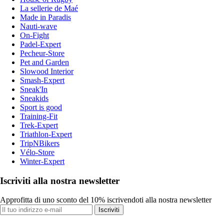
La sellerie de Maé
Made in Paradis
Nauti-wave
On-Fight
Padel-Expert
Pecheur-Store
Pet and Garden
Slowood Interior
Smash-Expert
Sneak'In
Sneakids
Sport is good
Training-Fit
Trek-Expert
Triathlon-Expert
TripNBikers
Vélo-Store
Winter-Expert
Iscriviti alla nostra newsletter
Approfitta di uno sconto del 10% iscrivendoti alla nostra newsletter
Iscriviti