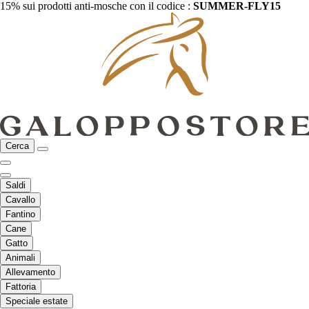
15% sui prodotti anti-mosche con il codice :
SUMMER-FLY15
Cerca
Saldi
Cavallo
Fantino
Cane
Gatto
Animali
Allevamento
Fattoria
Speciale estate