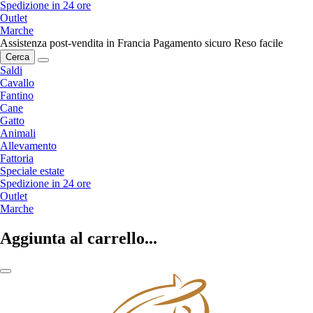
Spedizione in 24 ore
Outlet
Marche
Assistenza post-vendita in Francia
Pagamento sicuro
Reso facile
Cerca
Saldi
Cavallo
Fantino
Cane
Gatto
Animali
Allevamento
Fattoria
Speciale estate
Spedizione in 24 ore
Outlet
Marche
Aggiunta al carrello...