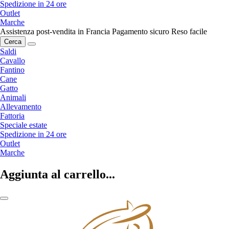
Spedizione in 24 ore
Outlet
Marche
Assistenza post-vendita in Francia
Pagamento sicuro
Reso facile
Cerca
Saldi
Cavallo
Fantino
Cane
Gatto
Animali
Allevamento
Fattoria
Speciale estate
Spedizione in 24 ore
Outlet
Marche
Aggiunta al carrello...