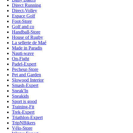
Direct Running
Direct-Volley
Espace Golf
Foot-Store
Golf and co
Handball-Store
House of Rugby
La sellerie de Maé
Made in Paradis
Nauti-wave
On-Fight
Padel-Expert
Pecheur-Store
Pet and Garden
Slowood Interior
Smash-Expert
Sneak'In
Sneakids
Sport is good
Training-Fit
Trek-Expert
Triathlon-Expert
TripNBikers
Vélo-Store