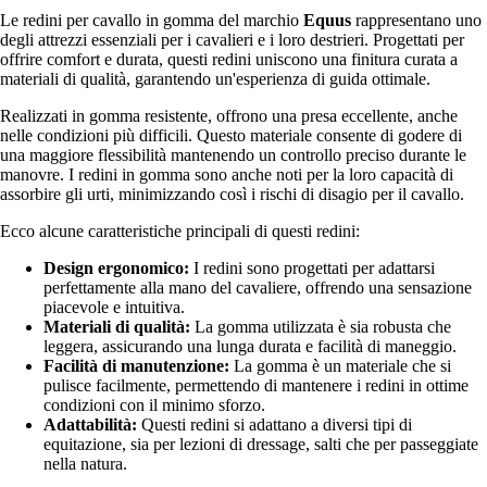
Le redini per cavallo in gomma del marchio
Equus
rappresentano uno
degli attrezzi essenziali per i cavalieri e i loro destrieri. Progettati per
offrire comfort e durata, questi redini uniscono una finitura curata a
materiali di qualità, garantendo un'esperienza di guida ottimale.
Realizzati in gomma resistente, offrono una presa eccellente, anche
nelle condizioni più difficili. Questo materiale consente di godere di
una maggiore flessibilità mantenendo un controllo preciso durante le
manovre. I redini in gomma sono anche noti per la loro capacità di
assorbire gli urti, minimizzando così i rischi di disagio per il cavallo.
Ecco alcune caratteristiche principali di questi redini:
Design ergonomico:
I redini sono progettati per adattarsi
perfettamente alla mano del cavaliere, offrendo una sensazione
piacevole e intuitiva.
Materiali di qualità:
La gomma utilizzata è sia robusta che
leggera, assicurando una lunga durata e facilità di maneggio.
Facilità di manutenzione:
La gomma è un materiale che si
pulisce facilmente, permettendo di mantenere i redini in ottime
condizioni con il minimo sforzo.
Adattabilità:
Questi redini si adattano a diversi tipi di
equitazione, sia per lezioni di dressage, salti che per passeggiate
nella natura.