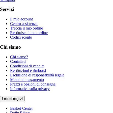
Servizi
Il mio account
Centro assistenza
Traccia il mio ordine
Restituisci il mio ordine
Codici sconto
Chi siamo
Chi siamo?
Contattaci
Condizioni di vendita
Restituzioni e rimborsi
Esclusione di responsabilità legale
Metodi di pagamento
Prezzi e opzioni di consegna
Informativa sulla privacy
I nostri negozi
Basket-Center
Daily Bikers