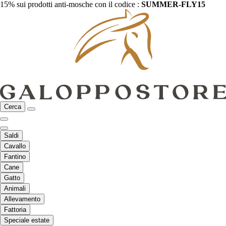
15% sui prodotti anti-mosche con il codice :
SUMMER-FLY15
Cerca
Saldi
Cavallo
Fantino
Cane
Gatto
Animali
Allevamento
Fattoria
Speciale estate