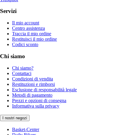
Servizi
Il mio account
Centro assistenza
Traccia il mio ordine
Restituisci il mio ordine
Codici sconto
Chi siamo
Chi siamo?
Contattaci
Condizioni di vendita
Restituzioni e rimborsi
Esclusione di responsabilità legale
Metodi di pagamento
Prezzi e opzioni di consegna
Informativa sulla privacy
I nostri negozi
Basket-Center
Daily Bikers