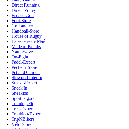
Direct Running
Direct-Volley
Espace Golf
Foot-Store
Golf and co
Handball-Store
House of Rugby
La sellerie de Maé
Made in Paradis
Nauti-wave
On-Fight
Padel-Expert
Pecheur-Store
Pet and Garden
Slowood Interior
Smash-Expert
Sneak'In
Sneakids
Sport is good
Training-Fit
Trek-Expert
Triathlon-Expert
TripNBikers
Vélo-Store