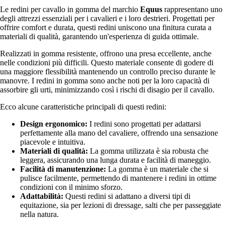
Le redini per cavallo in gomma del marchio
Equus
rappresentano uno
degli attrezzi essenziali per i cavalieri e i loro destrieri. Progettati per
offrire comfort e durata, questi redini uniscono una finitura curata a
materiali di qualità, garantendo un'esperienza di guida ottimale.
Realizzati in gomma resistente, offrono una presa eccellente, anche
nelle condizioni più difficili. Questo materiale consente di godere di
una maggiore flessibilità mantenendo un controllo preciso durante le
manovre. I redini in gomma sono anche noti per la loro capacità di
assorbire gli urti, minimizzando così i rischi di disagio per il cavallo.
Ecco alcune caratteristiche principali di questi redini:
Design ergonomico:
I redini sono progettati per adattarsi
perfettamente alla mano del cavaliere, offrendo una sensazione
piacevole e intuitiva.
Materiali di qualità:
La gomma utilizzata è sia robusta che
leggera, assicurando una lunga durata e facilità di maneggio.
Facilità di manutenzione:
La gomma è un materiale che si
pulisce facilmente, permettendo di mantenere i redini in ottime
condizioni con il minimo sforzo.
Adattabilità:
Questi redini si adattano a diversi tipi di
equitazione, sia per lezioni di dressage, salti che per passeggiate
nella natura.