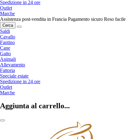
Spedizione in 24 ore
Outlet
Marche
Assistenza post-vendita in Francia
Pagamento sicuro
Reso facile
Cerca
Saldi
Cavallo
Fantino
Cane
Gatto
Animali
Allevamento
Fattoria
Speciale estate
Spedizione in 24 ore
Outlet
Marche
Aggiunta al carrello...