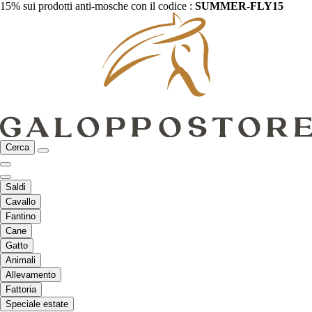
15% sui prodotti anti-mosche con il codice :
SUMMER-FLY15
Cerca
Saldi
Cavallo
Fantino
Cane
Gatto
Animali
Allevamento
Fattoria
Speciale estate