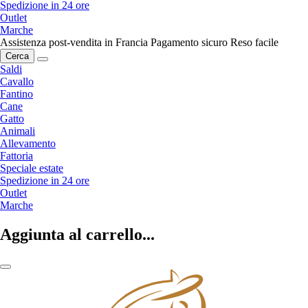
Spedizione in 24 ore
Outlet
Marche
Assistenza post-vendita in Francia
Pagamento sicuro
Reso facile
Cerca
Saldi
Cavallo
Fantino
Cane
Gatto
Animali
Allevamento
Fattoria
Speciale estate
Spedizione in 24 ore
Outlet
Marche
Aggiunta al carrello...