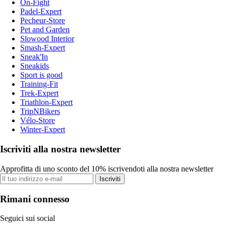
On-Fight
Padel-Expert
Pecheur-Store
Pet and Garden
Slowood Interior
Smash-Expert
Sneak'In
Sneakids
Sport is good
Training-Fit
Trek-Expert
Triathlon-Expert
TripNBikers
Vélo-Store
Winter-Expert
Iscriviti alla nostra newsletter
Approfitta di uno sconto del 10% iscrivendoti alla nostra newsletter
Iscriviti
Rimani connesso
Seguici sui social