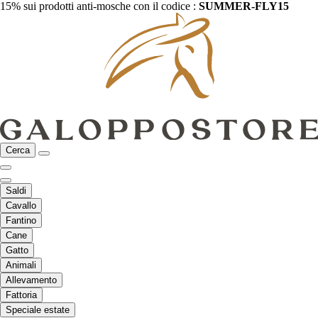
15% sui prodotti anti-mosche con il codice :
SUMMER-FLY15
Cerca
Saldi
Cavallo
Fantino
Cane
Gatto
Animali
Allevamento
Fattoria
Speciale estate