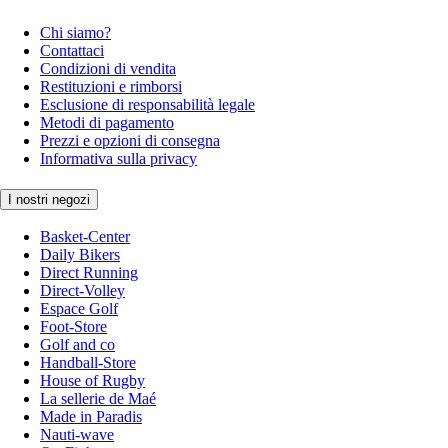
Chi siamo?
Contattaci
Condizioni di vendita
Restituzioni e rimborsi
Esclusione di responsabilità legale
Metodi di pagamento
Prezzi e opzioni di consegna
Informativa sulla privacy
I nostri negozi
Basket-Center
Daily Bikers
Direct Running
Direct-Volley
Espace Golf
Foot-Store
Golf and co
Handball-Store
House of Rugby
La sellerie de Maé
Made in Paradis
Nauti-wave