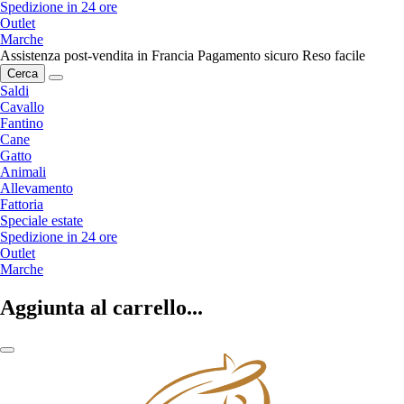
Spedizione in 24 ore
Outlet
Marche
Assistenza post-vendita in Francia
Pagamento sicuro
Reso facile
Cerca
Saldi
Cavallo
Fantino
Cane
Gatto
Animali
Allevamento
Fattoria
Speciale estate
Spedizione in 24 ore
Outlet
Marche
Aggiunta al carrello...