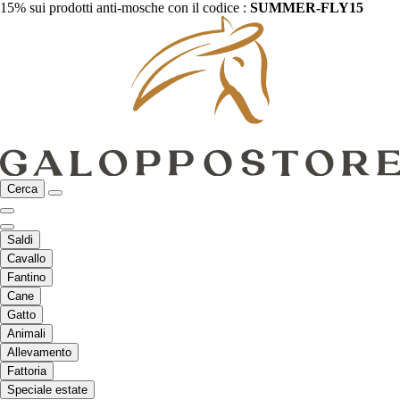
15% sui prodotti anti-mosche con il codice :
SUMMER-FLY15
Cerca
Saldi
Cavallo
Fantino
Cane
Gatto
Animali
Allevamento
Fattoria
Speciale estate