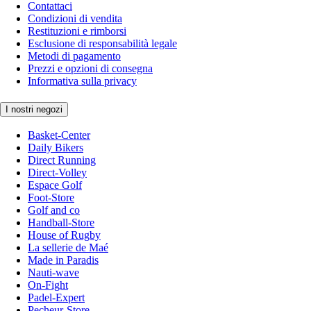
Contattaci
Condizioni di vendita
Restituzioni e rimborsi
Esclusione di responsabilità legale
Metodi di pagamento
Prezzi e opzioni di consegna
Informativa sulla privacy
I nostri negozi
Basket-Center
Daily Bikers
Direct Running
Direct-Volley
Espace Golf
Foot-Store
Golf and co
Handball-Store
House of Rugby
La sellerie de Maé
Made in Paradis
Nauti-wave
On-Fight
Padel-Expert
Pecheur-Store