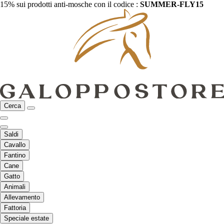
15% sui prodotti anti-mosche con il codice :
SUMMER-FLY15
Cerca
Saldi
Cavallo
Fantino
Cane
Gatto
Animali
Allevamento
Fattoria
Speciale estate