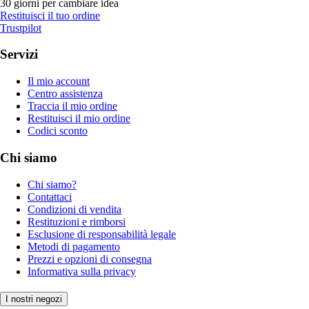
30 giorni per cambiare idea
Restituisci il tuo ordine
Trustpilot
Servizi
Il mio account
Centro assistenza
Traccia il mio ordine
Restituisci il mio ordine
Codici sconto
Chi siamo
Chi siamo?
Contattaci
Condizioni di vendita
Restituzioni e rimborsi
Esclusione di responsabilità legale
Metodi di pagamento
Prezzi e opzioni di consegna
Informativa sulla privacy
I nostri negozi