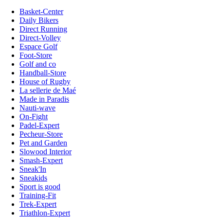
Basket-Center
Daily Bikers
Direct Running
Direct-Volley
Espace Golf
Foot-Store
Golf and co
Handball-Store
House of Rugby
La sellerie de Maé
Made in Paradis
Nauti-wave
On-Fight
Padel-Expert
Pecheur-Store
Pet and Garden
Slowood Interior
Smash-Expert
Sneak'In
Sneakids
Sport is good
Training-Fit
Trek-Expert
Triathlon-Expert