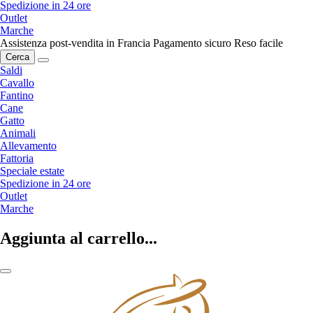
Spedizione in 24 ore
Outlet
Marche
Assistenza post-vendita in Francia
Pagamento sicuro
Reso facile
Cerca
Saldi
Cavallo
Fantino
Cane
Gatto
Animali
Allevamento
Fattoria
Speciale estate
Spedizione in 24 ore
Outlet
Marche
Aggiunta al carrello...