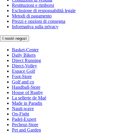
Restituzioni e rimborsi
Esclusione di responsabilità legale
Metodi di pagamento
Prezzi e opzioni di consegna
Informativa sulla privacy
I nostri negozi
Basket-Center
Daily Bikers
Direct Running
Direct-Volley
Espace Golf
Foot-Store
Golf and co
Handball-Store
House of Rugby
La sellerie de Maé
Made in Paradis
Nauti-wave
On-Fight
Padel-Expert
Pecheur-Store
Pet and Garden