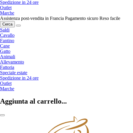
Spedizione in 24 ore
Outlet
Marche
Assistenza post-vendita in Francia
Pagamento sicuro
Reso facile
Cerca
Saldi
Cavallo
Fantino
Cane
Gatto
Animali
Allevamento
Fattoria
Speciale estate
Spedizione in 24 ore
Outlet
Marche
Aggiunta al carrello...