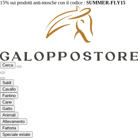
15% sui prodotti anti-mosche con il codice :
SUMMER-FLY15
Cerca
Saldi
Cavallo
Fantino
Cane
Gatto
Animali
Allevamento
Fattoria
Speciale estate