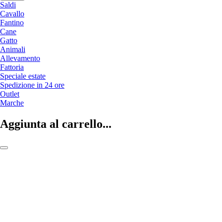
Saldi
Cavallo
Fantino
Cane
Gatto
Animali
Allevamento
Fattoria
Speciale estate
Spedizione in 24 ore
Outlet
Marche
Aggiunta al carrello...