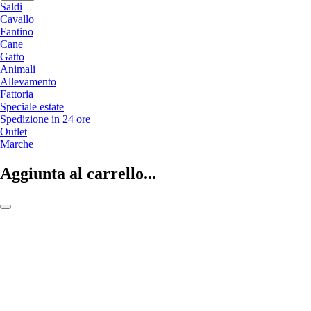
Saldi
Cavallo
Fantino
Cane
Gatto
Animali
Allevamento
Fattoria
Speciale estate
Spedizione in 24 ore
Outlet
Marche
Aggiunta al carrello...