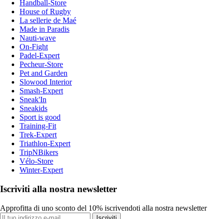
Handball-Store
House of Rugby
La sellerie de Maé
Made in Paradis
Nauti-wave
On-Fight
Padel-Expert
Pecheur-Store
Pet and Garden
Slowood Interior
Smash-Expert
Sneak'In
Sneakids
Sport is good
Training-Fit
Trek-Expert
Triathlon-Expert
TripNBikers
Vélo-Store
Winter-Expert
Iscriviti alla nostra newsletter
Approfitta di uno sconto del 10% iscrivendoti alla nostra newsletter
Iscriviti