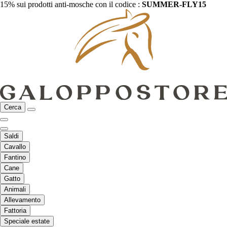
15% sui prodotti anti-mosche con il codice :
SUMMER-FLY15
Cerca
Saldi
Cavallo
Fantino
Cane
Gatto
Animali
Allevamento
Fattoria
Speciale estate