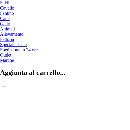
Saldi
Cavallo
Fantino
Cane
Gatto
Animali
Allevamento
Fattoria
Speciale estate
Spedizione in 24 ore
Outlet
Marche
Aggiunta al carrello...