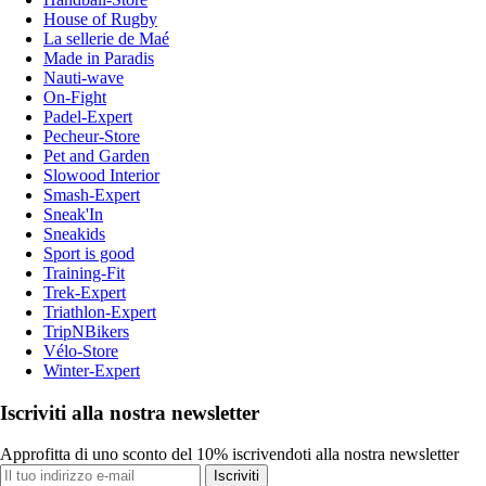
House of Rugby
La sellerie de Maé
Made in Paradis
Nauti-wave
On-Fight
Padel-Expert
Pecheur-Store
Pet and Garden
Slowood Interior
Smash-Expert
Sneak'In
Sneakids
Sport is good
Training-Fit
Trek-Expert
Triathlon-Expert
TripNBikers
Vélo-Store
Winter-Expert
Iscriviti alla nostra newsletter
Approfitta di uno sconto del 10% iscrivendoti alla nostra newsletter
Iscriviti