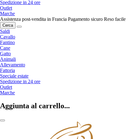
Spedizione in 24 ore
Outlet
Marche
Assistenza post-vendita in Francia
Pagamento sicuro
Reso facile
Cerca
Saldi
Cavallo
Fantino
Cane
Gatto
Animali
Allevamento
Fattoria
Speciale estate
Spedizione in 24 ore
Outlet
Marche
Aggiunta al carrello...