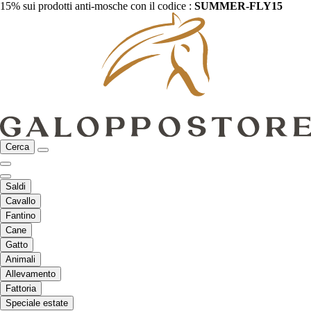
15% sui prodotti anti-mosche con il codice :
SUMMER-FLY15
Cerca
Saldi
Cavallo
Fantino
Cane
Gatto
Animali
Allevamento
Fattoria
Speciale estate