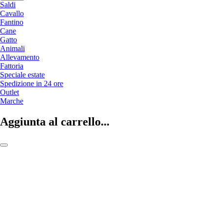
Saldi
Cavallo
Fantino
Cane
Gatto
Animali
Allevamento
Fattoria
Speciale estate
Spedizione in 24 ore
Outlet
Marche
Aggiunta al carrello...