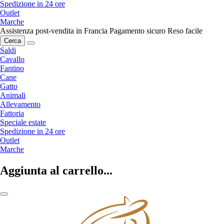
Spedizione in 24 ore
Outlet
Marche
Assistenza post-vendita in Francia
Pagamento sicuro
Reso facile
Cerca
Saldi
Cavallo
Fantino
Cane
Gatto
Animali
Allevamento
Fattoria
Speciale estate
Spedizione in 24 ore
Outlet
Marche
Aggiunta al carrello...