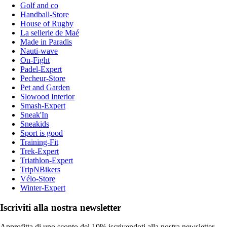
Golf and co
Handball-Store
House of Rugby
La sellerie de Maé
Made in Paradis
Nauti-wave
On-Fight
Padel-Expert
Pecheur-Store
Pet and Garden
Slowood Interior
Smash-Expert
Sneak'In
Sneakids
Sport is good
Training-Fit
Trek-Expert
Triathlon-Expert
TripNBikers
Vélo-Store
Winter-Expert
Iscriviti alla nostra newsletter
Approfitta di uno sconto del 10% iscrivendoti alla nostra newsletter