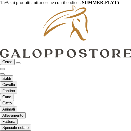
15% sui prodotti anti-mosche con il codice :
SUMMER-FLY15
Cerca
Saldi
Cavallo
Fantino
Cane
Gatto
Animali
Allevamento
Fattoria
Speciale estate