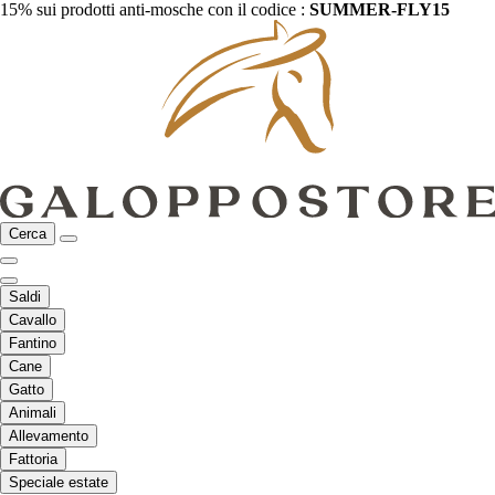
15% sui prodotti anti-mosche con il codice :
SUMMER-FLY15
Cerca
Saldi
Cavallo
Fantino
Cane
Gatto
Animali
Allevamento
Fattoria
Speciale estate