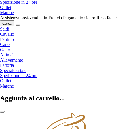
Spedizione in 24 ore
Outlet
Marche
Assistenza post-vendita in Francia
Pagamento sicuro
Reso facile
Cerca
Saldi
Cavallo
Fantino
Cane
Gatto
Animali
Allevamento
Fattoria
Speciale estate
Spedizione in 24 ore
Outlet
Marche
Aggiunta al carrello...