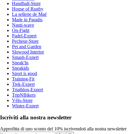
Handball-Store
House of Rugby
La sellerie de Maé
Made in Paradis
Nauti-wave
On-Fight
Padel-Expert
Pecheur-Store
Pet and Garden
Slowood Interior
Smash-Expert
Sneak'In
Sneakids
Sport is good
Training-Fit
Trek-Expert
Triathlon-Expert
TripNBikers
Vélo-Store
Winter-Expert
Iscriviti alla nostra newsletter
Approfitta di uno sconto del 10% iscrivendoti alla nostra newsletter