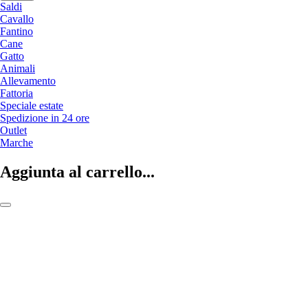
Saldi
Cavallo
Fantino
Cane
Gatto
Animali
Allevamento
Fattoria
Speciale estate
Spedizione in 24 ore
Outlet
Marche
Aggiunta al carrello...