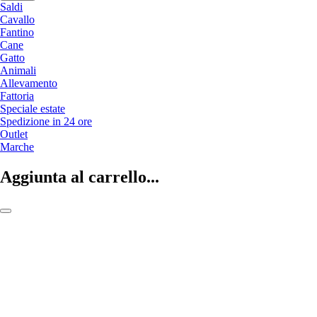
Saldi
Cavallo
Fantino
Cane
Gatto
Animali
Allevamento
Fattoria
Speciale estate
Spedizione in 24 ore
Outlet
Marche
Aggiunta al carrello...