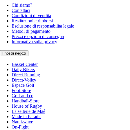
Chi siamo?
Contattaci
Condizioni di vendita
Restituzioni e rimborsi
Esclusione di responsabilità legale
Metodi di pagamento
Prezzi e opzioni di consegna
Informativa sulla privacy
I nostri negozi
Basket-Center
Daily Bikers
Direct Running
Direct-Volley
Espace Golf
Foot-Store
Golf and co
Handball-Store
House of Rugby
La sellerie de Maé
Made in Paradis
Nauti-wave
On-Fight