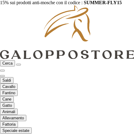
15% sui prodotti anti-mosche con il codice :
SUMMER-FLY15
Cerca
Saldi
Cavallo
Fantino
Cane
Gatto
Animali
Allevamento
Fattoria
Speciale estate