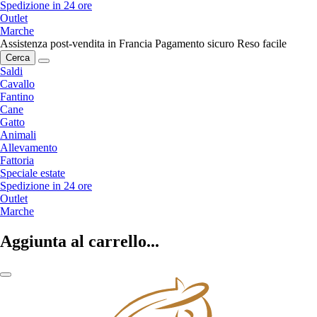
Spedizione in 24 ore
Outlet
Marche
Assistenza post-vendita in Francia
Pagamento sicuro
Reso facile
Cerca
Saldi
Cavallo
Fantino
Cane
Gatto
Animali
Allevamento
Fattoria
Speciale estate
Spedizione in 24 ore
Outlet
Marche
Aggiunta al carrello...