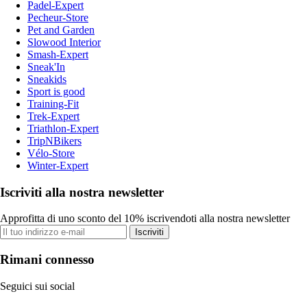
Padel-Expert
Pecheur-Store
Pet and Garden
Slowood Interior
Smash-Expert
Sneak'In
Sneakids
Sport is good
Training-Fit
Trek-Expert
Triathlon-Expert
TripNBikers
Vélo-Store
Winter-Expert
Iscriviti alla nostra newsletter
Approfitta di uno sconto del 10% iscrivendoti alla nostra newsletter
Iscriviti
Rimani connesso
Seguici sui social