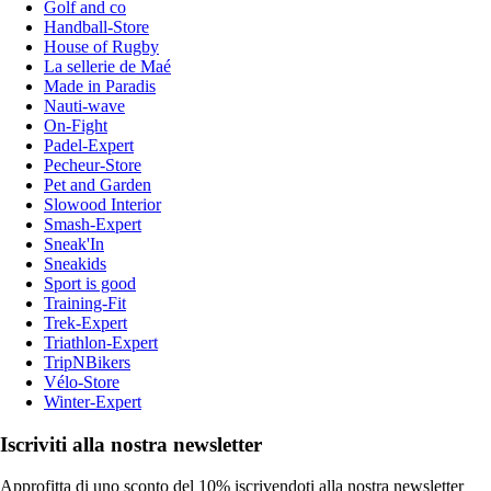
Golf and co
Handball-Store
House of Rugby
La sellerie de Maé
Made in Paradis
Nauti-wave
On-Fight
Padel-Expert
Pecheur-Store
Pet and Garden
Slowood Interior
Smash-Expert
Sneak'In
Sneakids
Sport is good
Training-Fit
Trek-Expert
Triathlon-Expert
TripNBikers
Vélo-Store
Winter-Expert
Iscriviti alla nostra newsletter
Approfitta di uno sconto del 10% iscrivendoti alla nostra newsletter