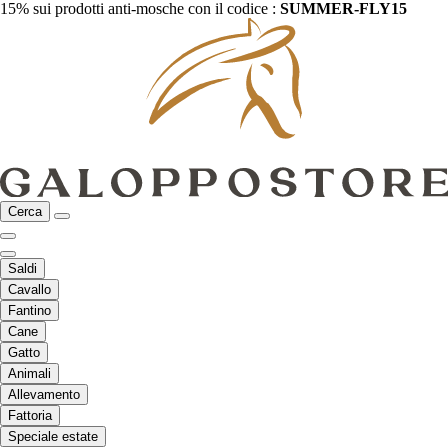
15% sui prodotti anti-mosche con il codice :
SUMMER-FLY15
Cerca
Saldi
Cavallo
Fantino
Cane
Gatto
Animali
Allevamento
Fattoria
Speciale estate