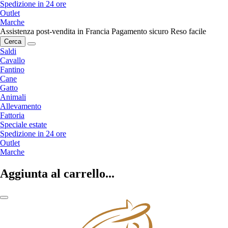
Spedizione in 24 ore
Outlet
Marche
Assistenza post-vendita in Francia
Pagamento sicuro
Reso facile
Cerca
Saldi
Cavallo
Fantino
Cane
Gatto
Animali
Allevamento
Fattoria
Speciale estate
Spedizione in 24 ore
Outlet
Marche
Aggiunta al carrello...