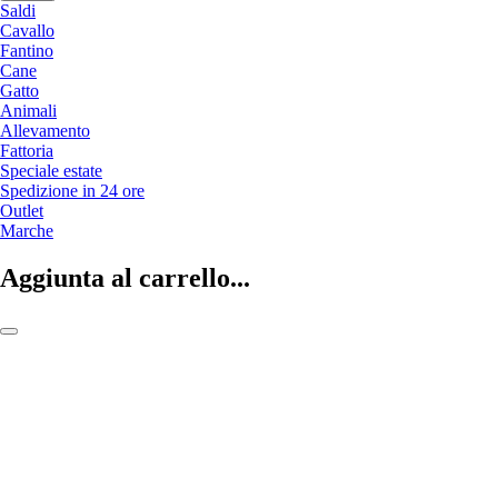
Saldi
Cavallo
Fantino
Cane
Gatto
Animali
Allevamento
Fattoria
Speciale estate
Spedizione in 24 ore
Outlet
Marche
Aggiunta al carrello...