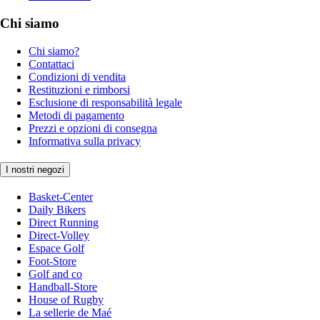
Chi siamo
Chi siamo?
Contattaci
Condizioni di vendita
Restituzioni e rimborsi
Esclusione di responsabilità legale
Metodi di pagamento
Prezzi e opzioni di consegna
Informativa sulla privacy
I nostri negozi
Basket-Center
Daily Bikers
Direct Running
Direct-Volley
Espace Golf
Foot-Store
Golf and co
Handball-Store
House of Rugby
La sellerie de Maé