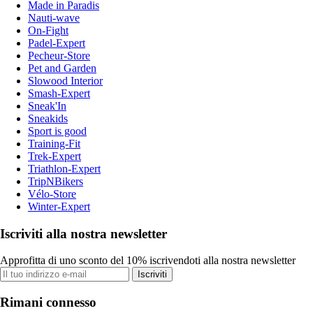
Made in Paradis
Nauti-wave
On-Fight
Padel-Expert
Pecheur-Store
Pet and Garden
Slowood Interior
Smash-Expert
Sneak'In
Sneakids
Sport is good
Training-Fit
Trek-Expert
Triathlon-Expert
TripNBikers
Vélo-Store
Winter-Expert
Iscriviti alla nostra newsletter
Approfitta di uno sconto del 10% iscrivendoti alla nostra newsletter
Iscriviti
Rimani connesso