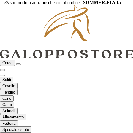
15% sui prodotti anti-mosche con il codice :
SUMMER-FLY15
Cerca
Saldi
Cavallo
Fantino
Cane
Gatto
Animali
Allevamento
Fattoria
Speciale estate