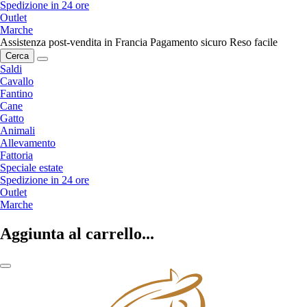
Spedizione in 24 ore
Outlet
Marche
Assistenza post-vendita in Francia
Pagamento sicuro
Reso facile
Cerca
Saldi
Cavallo
Fantino
Cane
Gatto
Animali
Allevamento
Fattoria
Speciale estate
Spedizione in 24 ore
Outlet
Marche
Aggiunta al carrello...