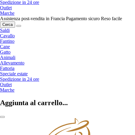
Spedizione in 24 ore
Outlet
Marche
Assistenza post-vendita in Francia
Pagamento sicuro
Reso facile
Cerca
Saldi
Cavallo
Fantino
Cane
Gatto
Animali
Allevamento
Fattoria
Speciale estate
Spedizione in 24 ore
Outlet
Marche
Aggiunta al carrello...