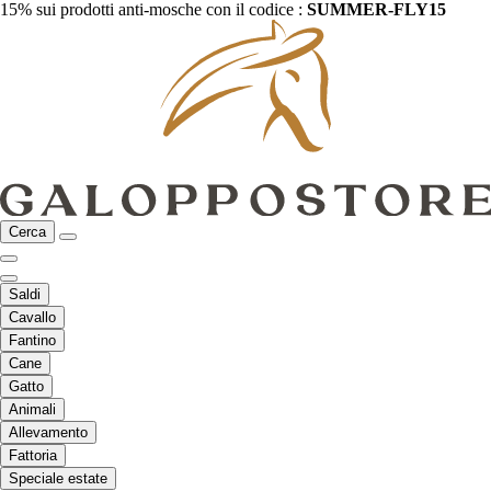
15% sui prodotti anti-mosche con il codice :
SUMMER-FLY15
Cerca
Saldi
Cavallo
Fantino
Cane
Gatto
Animali
Allevamento
Fattoria
Speciale estate