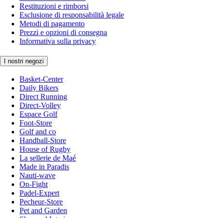
Restituzioni e rimborsi
Esclusione di responsabilità legale
Metodi di pagamento
Prezzi e opzioni di consegna
Informativa sulla privacy
I nostri negozi
Basket-Center
Daily Bikers
Direct Running
Direct-Volley
Espace Golf
Foot-Store
Golf and co
Handball-Store
House of Rugby
La sellerie de Maé
Made in Paradis
Nauti-wave
On-Fight
Padel-Expert
Pecheur-Store
Pet and Garden