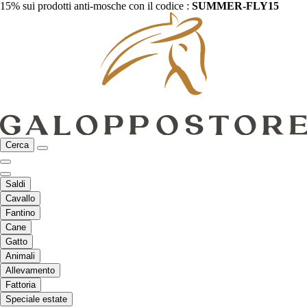
15% sui prodotti anti-mosche con il codice :
SUMMER-FLY15
Cerca
Saldi
Cavallo
Fantino
Cane
Gatto
Animali
Allevamento
Fattoria
Speciale estate