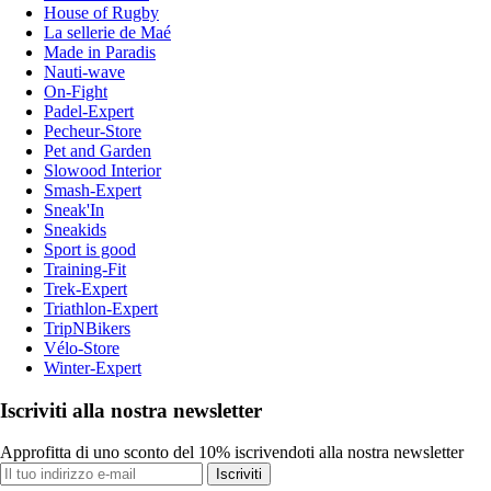
House of Rugby
La sellerie de Maé
Made in Paradis
Nauti-wave
On-Fight
Padel-Expert
Pecheur-Store
Pet and Garden
Slowood Interior
Smash-Expert
Sneak'In
Sneakids
Sport is good
Training-Fit
Trek-Expert
Triathlon-Expert
TripNBikers
Vélo-Store
Winter-Expert
Iscriviti alla nostra newsletter
Approfitta di uno sconto del 10% iscrivendoti alla nostra newsletter
Iscriviti