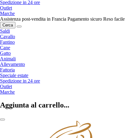
Spedizione in 24 ore
Outlet
Marche
Assistenza post-vendita in Francia
Pagamento sicuro
Reso facile
Cerca
Saldi
Cavallo
Fantino
Cane
Gatto
Animali
Allevamento
Fattoria
Speciale estate
Spedizione in 24 ore
Outlet
Marche
Aggiunta al carrello...