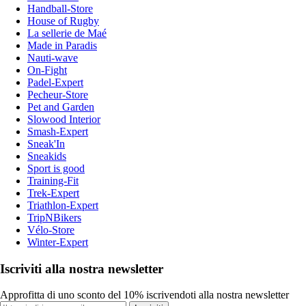
Handball-Store
House of Rugby
La sellerie de Maé
Made in Paradis
Nauti-wave
On-Fight
Padel-Expert
Pecheur-Store
Pet and Garden
Slowood Interior
Smash-Expert
Sneak'In
Sneakids
Sport is good
Training-Fit
Trek-Expert
Triathlon-Expert
TripNBikers
Vélo-Store
Winter-Expert
Iscriviti alla nostra newsletter
Approfitta di uno sconto del 10% iscrivendoti alla nostra newsletter