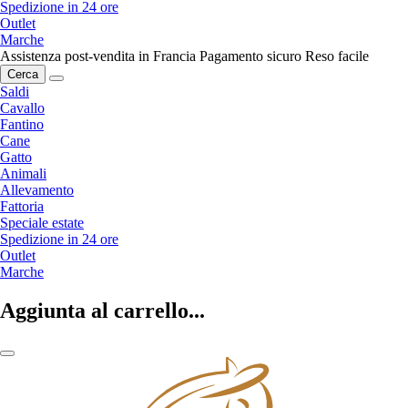
Spedizione in 24 ore
Outlet
Marche
Assistenza post-vendita in Francia
Pagamento sicuro
Reso facile
Cerca
Saldi
Cavallo
Fantino
Cane
Gatto
Animali
Allevamento
Fattoria
Speciale estate
Spedizione in 24 ore
Outlet
Marche
Aggiunta al carrello...