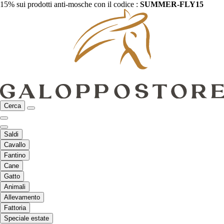
15% sui prodotti anti-mosche con il codice :
SUMMER-FLY15
Cerca
Saldi
Cavallo
Fantino
Cane
Gatto
Animali
Allevamento
Fattoria
Speciale estate