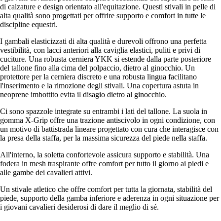
di calzature e design orientato all'equitazione. Questi stivali in pelle di
alta qualità sono progettati per offrire supporto e comfort in tutte le
discipline equestri.
I gambali elasticizzati di alta qualità e durevoli offrono una perfetta
vestibilità, con lacci anteriori alla caviglia elastici, puliti e privi di
cuciture. Una robusta cerniera YKK si estende dalla parte posteriore
del tallone fino alla cima del polpaccio, dietro al ginocchio. Un
protettore per la cerniera discreto e una robusta lingua facilitano
l'inserimento e la rimozione degli stivali. Una copertura astuta in
neoprene imbottito evita il disagio dietro al ginocchio.
Ci sono spazzole integrate su entrambi i lati del tallone. La suola in
gomma X-Grip offre una trazione antiscivolo in ogni condizione, con
un motivo di battistrada lineare progettato con cura che interagisce con
la presa della staffa, per la massima sicurezza del piede nella staffa.
All'interno, la soletta confortevole assicura supporto e stabilità. Una
fodera in mesh traspirante offre comfort per tutto il giorno ai piedi e
alle gambe dei cavalieri attivi.
Un stivale atletico che offre comfort per tutta la giornata, stabilità del
piede, supporto della gamba inferiore e aderenza in ogni situazione per
i giovani cavalieri desiderosi di dare il meglio di sé.