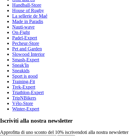
Handball-Store
House of Rugby
La sellerie de Maé
Made in Paradis
Nauti-wave
On-Fight
Padel-Expert
Pecheur-Store
Pet and Garden
Slowood Interior
Smash-Expert
Sneak'In
Sneakids
Sport is good
Training-Fit
Trek-Expert
Triathlon-Expert
TripNBikers
Vélo-Store
Winter-Expert
Iscriviti alla nostra newsletter
Approfitta di uno sconto del 10% iscrivendoti alla nostra newsletter