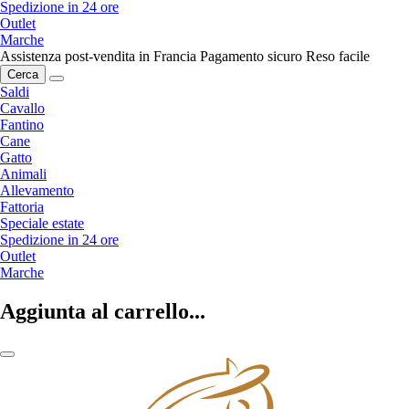
Spedizione in 24 ore
Outlet
Marche
Assistenza post-vendita in Francia
Pagamento sicuro
Reso facile
Cerca
Saldi
Cavallo
Fantino
Cane
Gatto
Animali
Allevamento
Fattoria
Speciale estate
Spedizione in 24 ore
Outlet
Marche
Aggiunta al carrello...