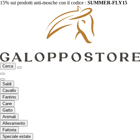
15% sui prodotti anti-mosche con il codice :
SUMMER-FLY15
Cerca
Saldi
Cavallo
Fantino
Cane
Gatto
Animali
Allevamento
Fattoria
Speciale estate