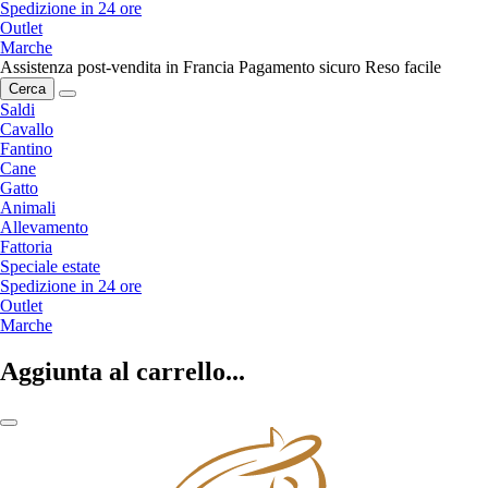
Spedizione in 24 ore
Outlet
Marche
Assistenza post-vendita in Francia
Pagamento sicuro
Reso facile
Cerca
Saldi
Cavallo
Fantino
Cane
Gatto
Animali
Allevamento
Fattoria
Speciale estate
Spedizione in 24 ore
Outlet
Marche
Aggiunta al carrello...