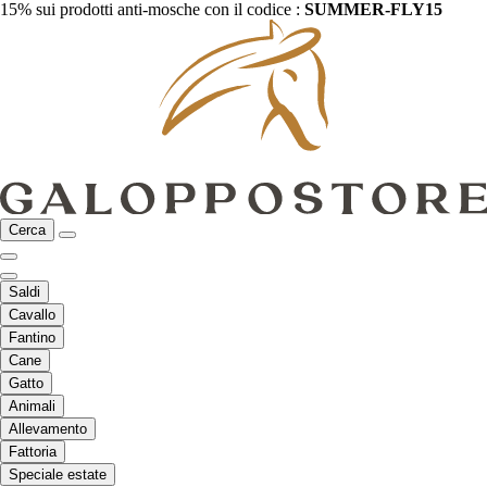
15% sui prodotti anti-mosche con il codice :
SUMMER-FLY15
Cerca
Saldi
Cavallo
Fantino
Cane
Gatto
Animali
Allevamento
Fattoria
Speciale estate