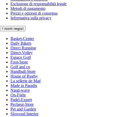
Esclusione di responsabilità legale
Metodi di pagamento
Prezzi e opzioni di consegna
Informativa sulla privacy
I nostri negozi
Basket-Center
Daily Bikers
Direct Running
Direct-Volley
Espace Golf
Foot-Store
Golf and co
Handball-Store
House of Rugby
La sellerie de Maé
Made in Paradis
Nauti-wave
On-Fight
Padel-Expert
Pecheur-Store
Pet and Garden
Slowood Interior