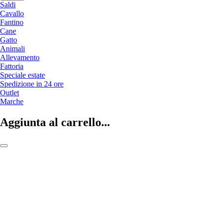
Saldi
Cavallo
Fantino
Cane
Gatto
Animali
Allevamento
Fattoria
Speciale estate
Spedizione in 24 ore
Outlet
Marche
Aggiunta al carrello...