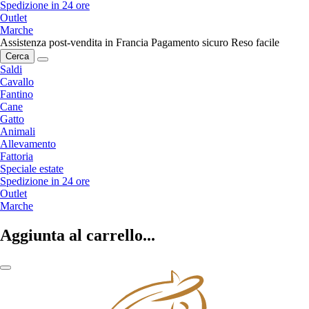
Spedizione in 24 ore
Outlet
Marche
Assistenza post-vendita in Francia
Pagamento sicuro
Reso facile
Cerca
Saldi
Cavallo
Fantino
Cane
Gatto
Animali
Allevamento
Fattoria
Speciale estate
Spedizione in 24 ore
Outlet
Marche
Aggiunta al carrello...