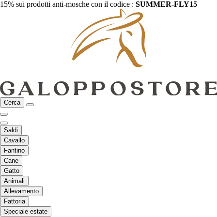
15% sui prodotti anti-mosche con il codice :
SUMMER-FLY15
Cerca
Saldi
Cavallo
Fantino
Cane
Gatto
Animali
Allevamento
Fattoria
Speciale estate