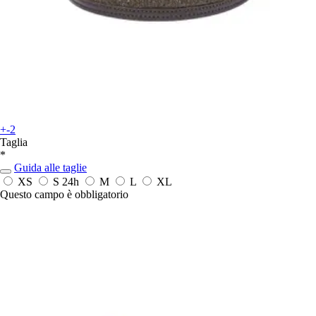
+-2
Taglia
*
Guida alle taglie
XS
S
24h
M
L
XL
Questo campo è obbligatorio