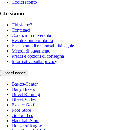
Codici sconto
Chi siamo
Chi siamo?
Contattaci
Condizioni di vendita
Restituzioni e rimborsi
Esclusione di responsabilità legale
Metodi di pagamento
Prezzi e opzioni di consegna
Informativa sulla privacy
I nostri negozi
Basket-Center
Daily Bikers
Direct Running
Direct-Volley
Espace Golf
Foot-Store
Golf and co
Handball-Store
House of Rugby