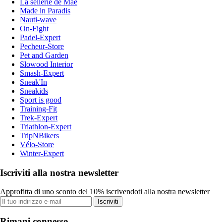
La sellerie de Maé
Made in Paradis
Nauti-wave
On-Fight
Padel-Expert
Pecheur-Store
Pet and Garden
Slowood Interior
Smash-Expert
Sneak'In
Sneakids
Sport is good
Training-Fit
Trek-Expert
Triathlon-Expert
TripNBikers
Vélo-Store
Winter-Expert
Iscriviti alla nostra newsletter
Approfitta di uno sconto del 10% iscrivendoti alla nostra newsletter
Iscriviti
Rimani connesso