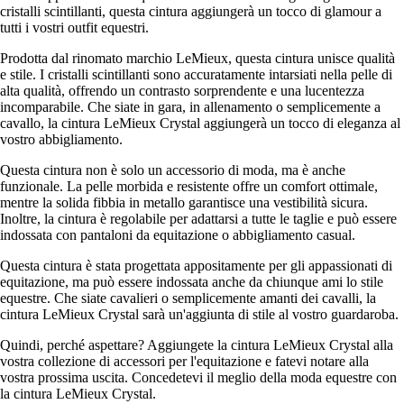
cristalli scintillanti, questa cintura aggiungerà un tocco di glamour a
tutti i vostri outfit equestri.
Prodotta dal rinomato marchio LeMieux, questa cintura unisce qualità
e stile. I cristalli scintillanti sono accuratamente intarsiati nella pelle di
alta qualità, offrendo un contrasto sorprendente e una lucentezza
incomparabile. Che siate in gara, in allenamento o semplicemente a
cavallo, la cintura LeMieux Crystal aggiungerà un tocco di eleganza al
vostro abbigliamento.
Questa cintura non è solo un accessorio di moda, ma è anche
funzionale. La pelle morbida e resistente offre un comfort ottimale,
mentre la solida fibbia in metallo garantisce una vestibilità sicura.
Inoltre, la cintura è regolabile per adattarsi a tutte le taglie e può essere
indossata con pantaloni da equitazione o abbigliamento casual.
Questa cintura è stata progettata appositamente per gli appassionati di
equitazione, ma può essere indossata anche da chiunque ami lo stile
equestre. Che siate cavalieri o semplicemente amanti dei cavalli, la
cintura LeMieux Crystal sarà un'aggiunta di stile al vostro guardaroba.
Quindi, perché aspettare? Aggiungete la cintura LeMieux Crystal alla
vostra collezione di accessori per l'equitazione e fatevi notare alla
vostra prossima uscita. Concedetevi il meglio della moda equestre con
la cintura LeMieux Crystal.