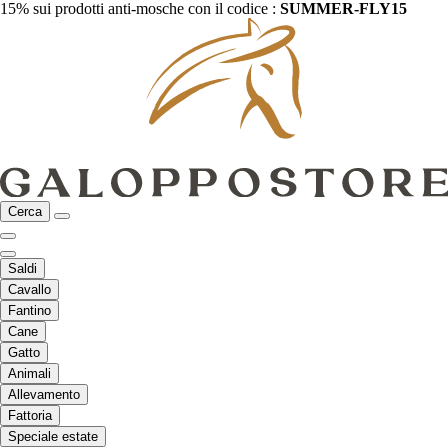
15% sui prodotti anti-mosche con il codice :
SUMMER-FLY15
Cerca
Saldi
Cavallo
Fantino
Cane
Gatto
Animali
Allevamento
Fattoria
Speciale estate