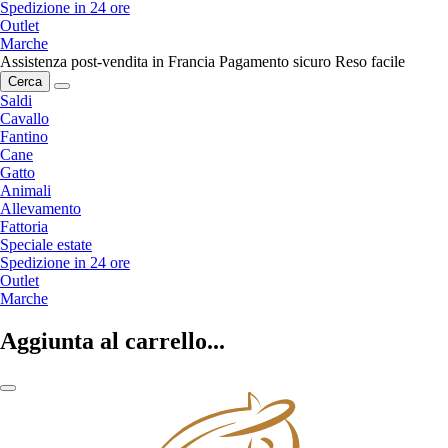
Spedizione in 24 ore
Outlet
Marche
Assistenza post-vendita in Francia
Pagamento sicuro
Reso facile
Cerca
Saldi
Cavallo
Fantino
Cane
Gatto
Animali
Allevamento
Fattoria
Speciale estate
Spedizione in 24 ore
Outlet
Marche
Aggiunta al carrello...