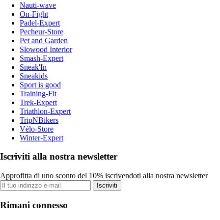
Nauti-wave
On-Fight
Padel-Expert
Pecheur-Store
Pet and Garden
Slowood Interior
Smash-Expert
Sneak'In
Sneakids
Sport is good
Training-Fit
Trek-Expert
Triathlon-Expert
TripNBikers
Vélo-Store
Winter-Expert
Iscriviti alla nostra newsletter
Approfitta di uno sconto del 10% iscrivendoti alla nostra newsletter
Iscriviti
Rimani connesso