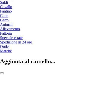
Saldi
Cavallo
Fantino
Cane
Gatto
Animali
Allevamento
Fattoria
Speciale estate
Spedizione in 24 ore
Outlet
Marche
Aggiunta al carrello...