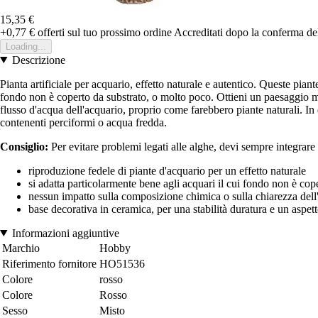
15,35 €
+0,77 €
offerti sul tuo prossimo ordine
Accreditati dopo la conferma de
Loading...
Descrizione
Pianta artificiale per acquario, effetto naturale e autentico. Queste pian
fondo non è coperto da substrato, o molto poco. Ottieni un paesaggio mo
flusso d'acqua dell'acquario, proprio come farebbero piante naturali. In 
contenenti perciformi o acqua fredda.
Consiglio:
Per evitare problemi legati alle alghe, devi sempre integrare 
riproduzione fedele di piante d'acquario per un effetto naturale
si adatta particolarmente bene agli acquari il cui fondo non è cop
nessun impatto sulla composizione chimica o sulla chiarezza dell
base decorativa in ceramica, per una stabilità duratura e un aspet
Informazioni aggiuntive
Marchio
Hobby
Riferimento fornitore
HO51536
Colore
rosso
Colore
Rosso
Sesso
Misto