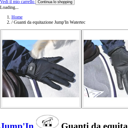
Vedi il mio carrello
Continua lo shopping
Loading...
Home
/
Guanti da equitazione Jump'In Watertec
Jump'In
Guanti da equita