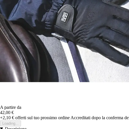
A partire da
42,00 €
+2,10 €
offerti sul tuo prossimo ordine
Accreditati dopo la conferma de
Loading...
Descrizione