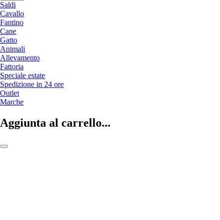
Saldi
Cavallo
Fantino
Cane
Gatto
Animali
Allevamento
Fattoria
Speciale estate
Spedizione in 24 ore
Outlet
Marche
Aggiunta al carrello...