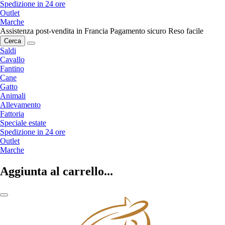
Spedizione in 24 ore
Outlet
Marche
Assistenza post-vendita in Francia
Pagamento sicuro
Reso facile
Cerca
Saldi
Cavallo
Fantino
Cane
Gatto
Animali
Allevamento
Fattoria
Speciale estate
Spedizione in 24 ore
Outlet
Marche
Aggiunta al carrello...