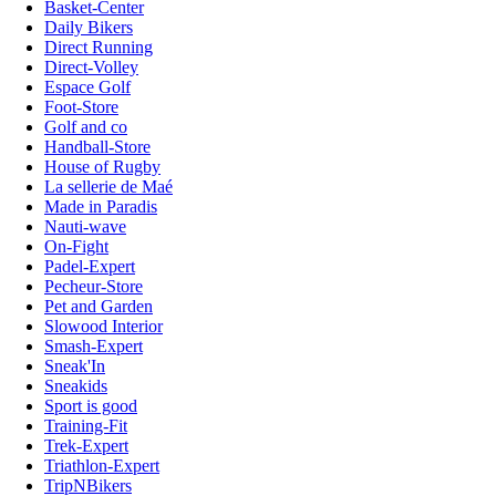
Basket-Center
Daily Bikers
Direct Running
Direct-Volley
Espace Golf
Foot-Store
Golf and co
Handball-Store
House of Rugby
La sellerie de Maé
Made in Paradis
Nauti-wave
On-Fight
Padel-Expert
Pecheur-Store
Pet and Garden
Slowood Interior
Smash-Expert
Sneak'In
Sneakids
Sport is good
Training-Fit
Trek-Expert
Triathlon-Expert
TripNBikers