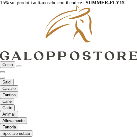
15% sui prodotti anti-mosche con il codice :
SUMMER-FLY15
Cerca
Saldi
Cavallo
Fantino
Cane
Gatto
Animali
Allevamento
Fattoria
Speciale estate