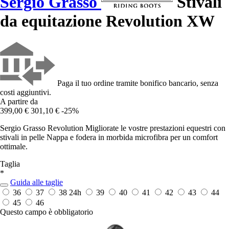
Sergio Grasso
Stivali
da equitazione Revolution XW
Paga il tuo ordine tramite bonifico bancario, senza
costi aggiuntivi.
A partire da
399,00 €
301,10 €
-25%
Sergio Grasso Revolution Migliorate le vostre prestazioni equestri con
stivali in pelle Nappa e fodera in morbida microfibra per un comfort
ottimale.
Taglia
*
Guida alle taglie
36
37
38
24h
39
40
41
42
43
44
45
46
Questo campo è obbligatorio