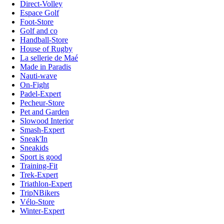
Direct-Volley
Espace Golf
Foot-Store
Golf and co
Handball-Store
House of Rugby
La sellerie de Maé
Made in Paradis
Nauti-wave
On-Fight
Padel-Expert
Pecheur-Store
Pet and Garden
Slowood Interior
Smash-Expert
Sneak'In
Sneakids
Sport is good
Training-Fit
Trek-Expert
Triathlon-Expert
TripNBikers
Vélo-Store
Winter-Expert