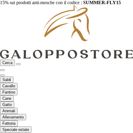
15% sui prodotti anti-mosche con il codice :
SUMMER-FLY15
Cerca
Saldi
Cavallo
Fantino
Cane
Gatto
Animali
Allevamento
Fattoria
Speciale estate