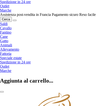
Spedizione in 24 ore
Outlet
Marche
Assistenza post-vendita in Francia
Pagamento sicuro
Reso facile
Cerca
Saldi
Cavallo
Fantino
Cane
Gatto
Animali
Allevamento
Fattoria
Speciale estate
Spedizione in 24 ore
Outlet
Marche
Aggiunta al carrello...