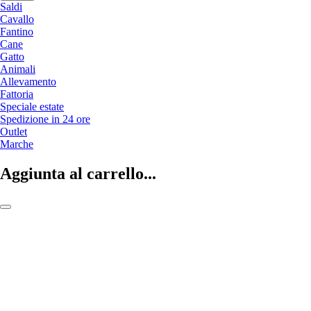
Saldi
Cavallo
Fantino
Cane
Gatto
Animali
Allevamento
Fattoria
Speciale estate
Spedizione in 24 ore
Outlet
Marche
Aggiunta al carrello...