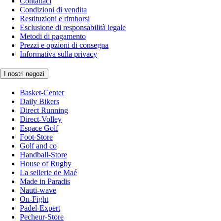
Contattaci
Condizioni di vendita
Restituzioni e rimborsi
Esclusione di responsabilità legale
Metodi di pagamento
Prezzi e opzioni di consegna
Informativa sulla privacy
I nostri negozi
Basket-Center
Daily Bikers
Direct Running
Direct-Volley
Espace Golf
Foot-Store
Golf and co
Handball-Store
House of Rugby
La sellerie de Maé
Made in Paradis
Nauti-wave
On-Fight
Padel-Expert
Pecheur-Store