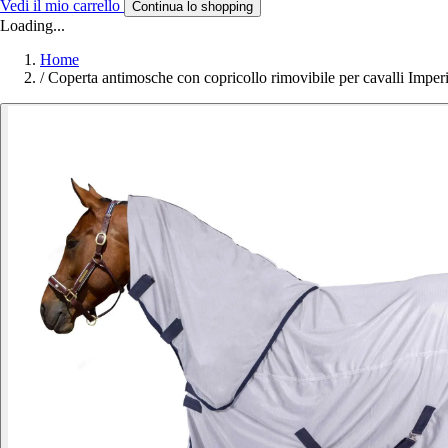
Vedi il mio carrello
Continua lo shopping
Loading...
Home
/
Coperta antimosche con copricollo rimovibile per cavalli Imper