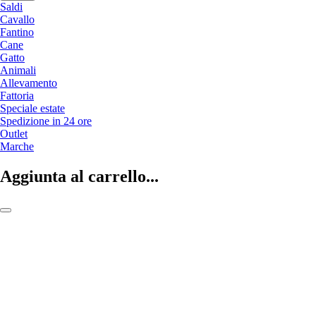
Saldi
Cavallo
Fantino
Cane
Gatto
Animali
Allevamento
Fattoria
Speciale estate
Spedizione in 24 ore
Outlet
Marche
Aggiunta al carrello...