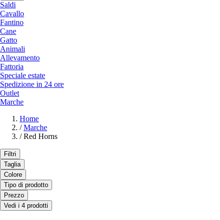
Saldi
Cavallo
Fantino
Cane
Gatto
Animali
Allevamento
Fattoria
Speciale estate
Spedizione in 24 ore
Outlet
Marche
Home
/
Marche
/
Red Horns
Filtri
Taglia
Colore
Tipo di prodotto
Prezzo
Vedi i 4 prodotti