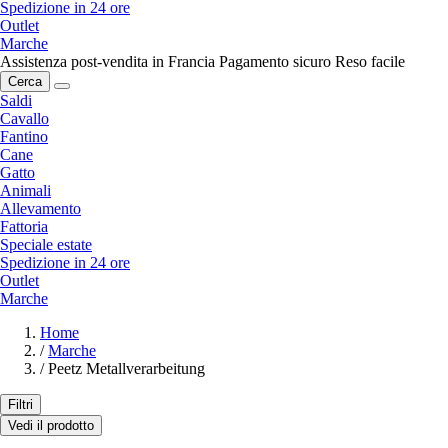
Spedizione in 24 ore
Outlet
Marche
Assistenza post-vendita in Francia
Pagamento sicuro
Reso facile
Cerca
Saldi
Cavallo
Fantino
Cane
Gatto
Animali
Allevamento
Fattoria
Speciale estate
Spedizione in 24 ore
Outlet
Marche
Home
/
Marche
/
Peetz Metallverarbeitung
Filtri
Vedi il prodotto