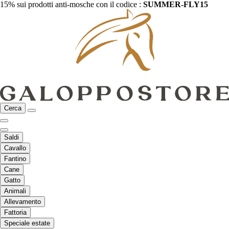
15% sui prodotti anti-mosche con il codice :
SUMMER-FLY15
Cerca
Saldi
Cavallo
Fantino
Cane
Gatto
Animali
Allevamento
Fattoria
Speciale estate