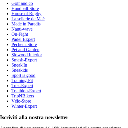
Golf and co
Handball-Store
House of Rugby
La sellerie de Maé
Made in Paradis
Nauti-wave
On-Fight
Padel-Expert
Pecheur-Store
Pet and Garden
Slowood Interior
Smash-Expert
Sneak'In
Sneakids
Sport is good
Training-Fit
Trek-Expert
Triathlon-Expert
TripNBikers
Vélo-Store
Winter-Expert
Iscriviti alla nostra newsletter