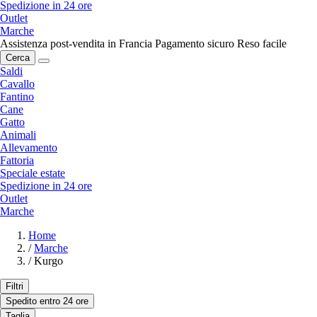
Spedizione in 24 ore
Outlet
Marche
Assistenza post-vendita in Francia
Pagamento sicuro
Reso facile
Cerca
Saldi
Cavallo
Fantino
Cane
Gatto
Animali
Allevamento
Fattoria
Speciale estate
Spedizione in 24 ore
Outlet
Marche
Home
/
Marche
/
Kurgo
Filtri
Spedito entro 24 ore
Taglia