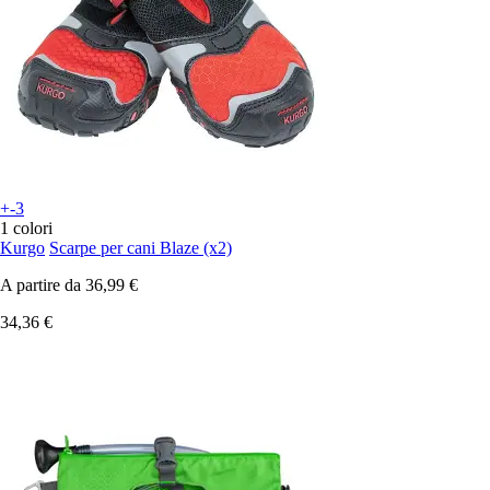
+-3
1 colori
Kurgo
Scarpe per cani Blaze (x2)
A partire da
36,99 €
34,36 €