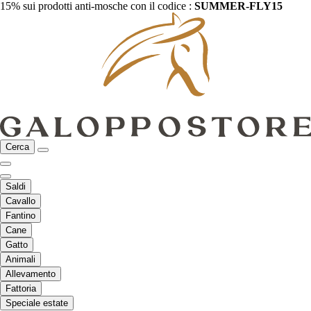
15% sui prodotti anti-mosche con il codice :
SUMMER-FLY15
Cerca
Saldi
Cavallo
Fantino
Cane
Gatto
Animali
Allevamento
Fattoria
Speciale estate