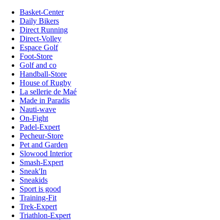
Basket-Center
Daily Bikers
Direct Running
Direct-Volley
Espace Golf
Foot-Store
Golf and co
Handball-Store
House of Rugby
La sellerie de Maé
Made in Paradis
Nauti-wave
On-Fight
Padel-Expert
Pecheur-Store
Pet and Garden
Slowood Interior
Smash-Expert
Sneak'In
Sneakids
Sport is good
Training-Fit
Trek-Expert
Triathlon-Expert