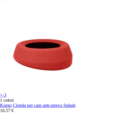
+-3
1 colori
Kurgo
Ciotola per cani anti-spreco Splash
16,57 €