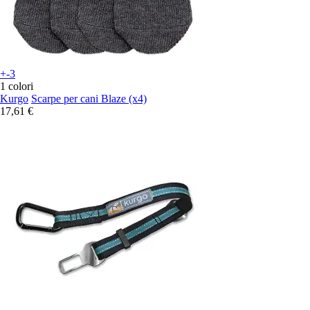
+-3
1 colori
Kurgo
Scarpe per cani Blaze (x4)
17,61 €